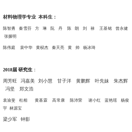
材料物理学专业 本科生：
陈智勇
秦雪芬
方 琳
阮 丹
陈 朗
刘 禄
王基铭
曾永健
张搌明
陈伟庭
裴中华
黄棂杰
秦天亮
黄 帅
杨冰琦
2018届 研究生
：
周芳旺 冯嘉美 刘小慧 甘子洋 黄鹏辉 叶先妹 朱杰辉
冯坚 郑文浩
袁渝斐 杜相 黄基霖 高常康 陈沛荣 谢小红 蓝艳瑶 杨俊
宇 林源宝
梁少军
钟影