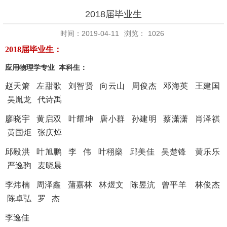
2018届毕业生
时间：2019-04-11
浏览：
1026
2018届毕业生：
应用物理学专业 本科生：
赵天箫
左甜歌
刘智贤
向云山
周俊杰
邓海英
王建国
吴胤龙
代诗禹
廖晓宇
黄启双
叶耀坤
唐小群
孙建明
蔡潇潇
肖泽祺
黄国炬
张庆焯
邱毅洪
叶旭鹏
李 伟
叶栩燊
邱美佳
吴楚锋
黄乐乐
严逸驹
麦晓晨
李炜楠
周泽鑫
蒲嘉林
林煜文
陈昱沆
曾平羊
林俊杰
陈卓弘
罗 杰
李逸佳