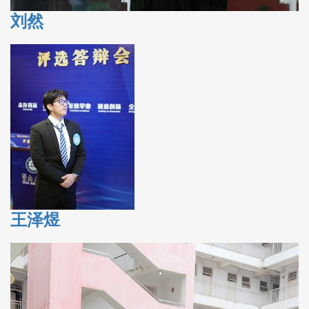
刘然
王泽煜