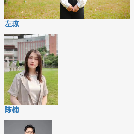
左琼
陈楠