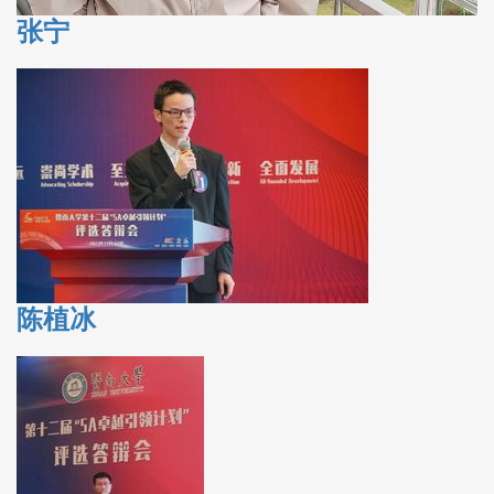
张宁
陈植冰